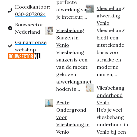
perfecte
Hoofdkantoor:
Vliesbehang
afwerking van
030-2072024
afwerking
je interieur,...
Venlo
Bouwsector
Vliesbehang
Vliesbehang
Nederland
Sauzen in
biedt een
Ga naar onze
Venlo
uitstekende
webshop
Vliesbehang
basis voor
sauzen is een
strakke en
van de meest
moderne
gekozen
muren,...
afwerkingsmet
Vliesbehang
hoden in...
onderhoud
Beste
Venlo
Ondergrond
Heb je veel
voor
vliesbehang
Vliesbehang in
onderhoud in
Venlo
Venlo bij een