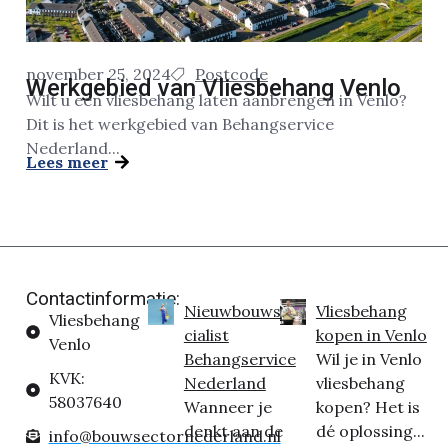
november 25, 2024
Postcode
Werkgebied van Vliesbehang Venlo
Wilt u een vliesbehang laten aanbrengen in Venlo?
Dit is het werkgebied van Behangservice
Nederland...
Lees meer
Contactinformatie:
Nieuwbouwspe
Vliesbehang
Vliesbehang
cialist
kopen in Venlo
Venlo
Behangservice
Wil je in Venlo
KVK:
Nederland
vliesbehang
58037640
Wanneer je
kopen? Het is
denkt aan de
dé oplossing...
info@bouwsectornederland.nl