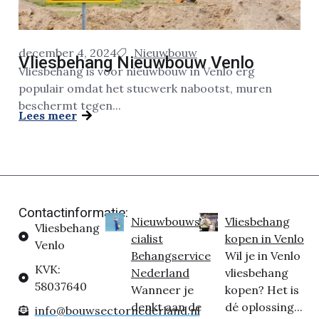
december 4, 2024
Nieuwbouw
Vliesbehang Nieuwbouw Venlo
Vliesbehang is voor nieuwbouw in Venlo erg
populair omdat het stucwerk nabootst, muren
beschermt tegen...
Lees meer
Contactinformatie:
Nieuwbouwspe
Vliesbehang
Vliesbehang
cialist
kopen in Venlo
Venlo
Behangservice
Wil je in Venlo
KVK:
Nederland
vliesbehang
58037640
Wanneer je
kopen? Het is
denkt aan de
dé oplossing...
info@bouwsectornederland.nl