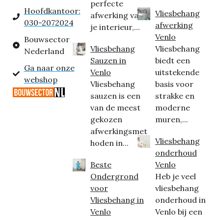
perfecte
Hoofdkantoor:
Vliesbehang
afwerking van
030-2072024
afwerking
je interieur,...
Venlo
Bouwsector
Vliesbehang
Vliesbehang
Nederland
Sauzen in
biedt een
Ga naar onze
Venlo
uitstekende
webshop
Vliesbehang
basis voor
sauzen is een
strakke en
van de meest
moderne
gekozen
muren,...
afwerkingsmet
Vliesbehang
hoden in...
onderhoud
Beste
Venlo
Ondergrond
Heb je veel
voor
vliesbehang
Vliesbehang in
onderhoud in
Venlo
Venlo bij een