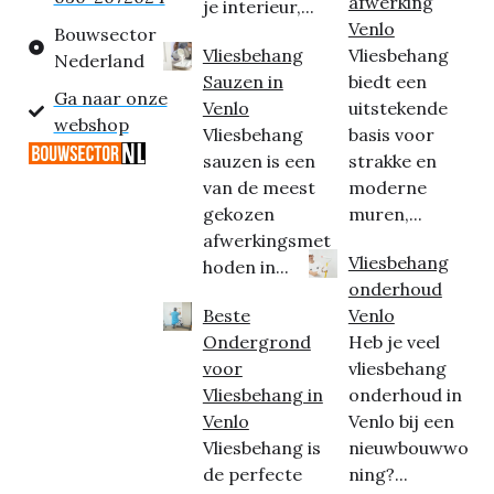
afwerking
je interieur,...
Venlo
Bouwsector
Vliesbehang
Vliesbehang
Nederland
Sauzen in
biedt een
Ga naar onze
Venlo
uitstekende
webshop
Vliesbehang
basis voor
sauzen is een
strakke en
van de meest
moderne
gekozen
muren,...
afwerkingsmet
Vliesbehang
hoden in...
onderhoud
Beste
Venlo
Ondergrond
Heb je veel
voor
vliesbehang
Vliesbehang in
onderhoud in
Venlo
Venlo bij een
Vliesbehang is
nieuwbouwwo
de perfecte
ning?...