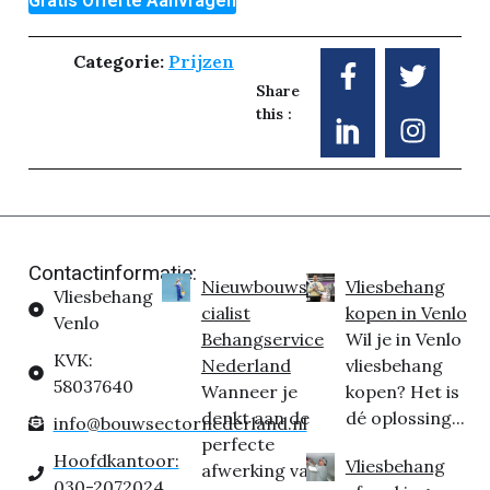
Gratis Offerte Aanvragen
Categorie:
Prijzen
Share
this :
Contactinformatie:
Nieuwbouwspe
Vliesbehang
Vliesbehang
cialist
kopen in Venlo
Venlo
Behangservice
Wil je in Venlo
KVK:
Nederland
vliesbehang
58037640
Wanneer je
kopen? Het is
denkt aan de
dé oplossing...
info@bouwsectornederland.nl
perfecte
Hoofdkantoor:
Vliesbehang
afwerking van
030-2072024