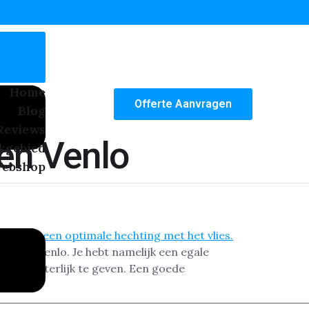
Home
Offerte Aanvragen
Blog
Reviews
en Venlo
kgebied
ebshop
ng in Venlo. Je hebt namelijk een egale
dern uiterlijk te geven. Een goede