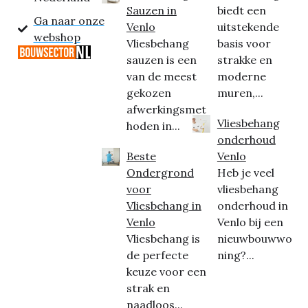
Sauzen in
biedt een
Ga naar onze
Venlo
uitstekende
webshop
Vliesbehang
basis voor
sauzen is een
strakke en
van de meest
moderne
gekozen
muren,...
afwerkingsmet
Vliesbehang
hoden in...
onderhoud
Beste
Venlo
Ondergrond
Heb je veel
voor
vliesbehang
Vliesbehang in
onderhoud in
Venlo
Venlo bij een
Vliesbehang is
nieuwbouwwo
de perfecte
ning?...
keuze voor een
strak en
naadloos...