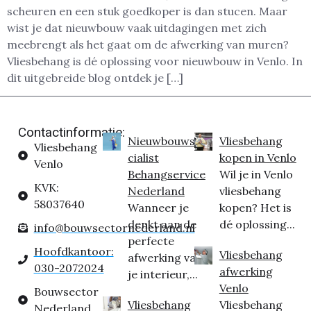
scheuren en een stuk goedkoper is dan stucen. Maar
wist je dat nieuwbouw vaak uitdagingen met zich
meebrengt als het gaat om de afwerking van muren?
Vliesbehang is dé oplossing voor nieuwbouw in Venlo. In
dit uitgebreide blog ontdek je […]
Contactinformatie:
Nieuwbouwspe
Vliesbehang
Vliesbehang
cialist
kopen in Venlo
Venlo
Behangservice
Wil je in Venlo
KVK:
Nederland
vliesbehang
58037640
Wanneer je
kopen? Het is
denkt aan de
dé oplossing...
info@bouwsectornederland.nl
perfecte
Hoofdkantoor:
Vliesbehang
afwerking van
030-2072024
afwerking
je interieur,...
Venlo
Bouwsector
Vliesbehang
Vliesbehang
Nederland